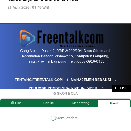
26 April 2026 | 08:49 WIB
PETIR800 LOGIN
PETIR800
Baccarat Dan Evolusi Game Meja Digital Mode
Gang Melati, Dusun 2, RT/RW 012/004, Desa Srimenanti,
Kecamatan Bandar Sribhawono, Kabupaten Lampung,
Timur, Provinsi Lampung | Telp: 0857-0916-6915
TENTANG FREENTALK.COM
MANAJEMEN REDAKSI
PEDOMAN PEMBERITAAN MEDIA SIBER
CLOSE
⚽ SKOR BOLA
PEDOMAN PEMBERITAAN RAMAH ANAK
🔴 Live
Hari Ini
Mendatang
Hasil
KOREKSI & KLARIFIKASI
KEBIJAKAN IKLAN / ADVERTORIAL
KEBIJAKAN PRIVASI
DISCLAIMER
Memuat data...
©FREENTALK.COM