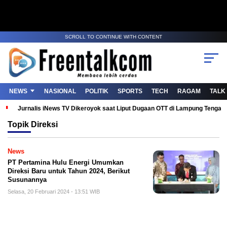
SCROLL TO CONTINUE WITH CONTENT
NEWS
NASIONAL
POLITIK
SPORTS
TECH
RAGAM
TALK
Jurnalis iNews TV Dikeroyok saat Liput Dugaan OTT di Lampung Tenga
Topik
Direksi
News
PT Pertamina Hulu Energi Umumkan
Direksi Baru untuk Tahun 2024, Berikut
Susunannya
Selasa, 20 Februari 2024 - 13:51 WIB