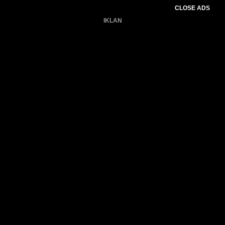
CLOSE ADS
IKLAN
Belum ada produk.
Gagal memuat data cuaca.