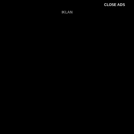
CLOSE ADS
IKLAN
Belum ada produk.
Gagal memuat data cuaca.