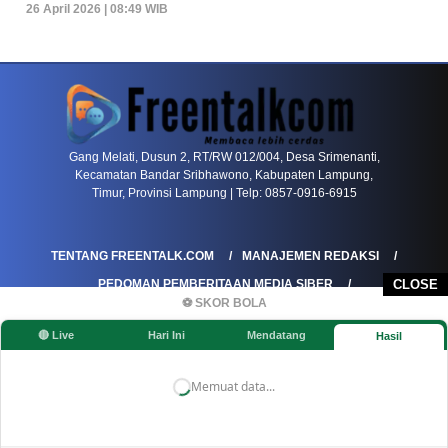
26 April 2026 | 08:49 WIB
PETIR800 LOGIN
PETIR800
Baccarat Dan Evolusi Game Meja Digital Mode
Gang Melati, Dusun 2, RT/RW 012/004, Desa Srimenanti,
Kecamatan Bandar Sribhawono, Kabupaten Lampung,
Timur, Provinsi Lampung | Telp: 0857-0916-6915
TENTANG FREENTALK.COM
MANAJEMEN REDAKSI
PEDOMAN PEMBERITAAN MEDIA SIBER
CLOSE
⚽ SKOR BOLA
PEDOMAN PEMBERITAAN RAMAH ANAK
🔴 Live
Hari Ini
Mendatang
Hasil
KOREKSI & KLARIFIKASI
KEBIJAKAN IKLAN / ADVERTORIAL
KEBIJAKAN PRIVASI
DISCLAIMER
Memuat data...
©FREENTALK.COM