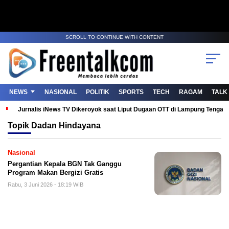
SCROLL TO CONTINUE WITH CONTENT
NEWS
NASIONAL
POLITIK
SPORTS
TECH
RAGAM
TALK
Jurnalis iNews TV Dikeroyok saat Liput Dugaan OTT di Lampung Tenga
Topik
Dadan Hindayana
Nasional
Pergantian Kepala BGN Tak Ganggu
Program Makan Bergizi Gratis
Rabu, 3 Juni 2026 - 18:19 WIB