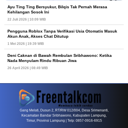
Ayu Ting Ting Bersyukur, Bilqis Tak Pernah Merasa
Kehilangan Sosok Ini
22 Juli 2026 | 10:09 WIB
Pengguna Roblox Tanpa Verifikasi Usia Otomatis Masuk
Akun Anak, Akses Chat Ditutup
1 Mei 2026 | 19:39 WIB
Deni Caknan di Bawah Rembulan Sribhawono: Ketika
Nada Menyulam Rindu Ribuan Jiwa
26 April 2026 | 08:49 WIB
PETIR800 LOGIN
PETIR800
Gang Melati, Dusun 2, RT/RW 012/004, Desa Srimenanti,
Kecamatan Bandar Sribhawono, Kabupaten Lampung,
Timur, Provinsi Lampung | Telp: 0857-0916-6915