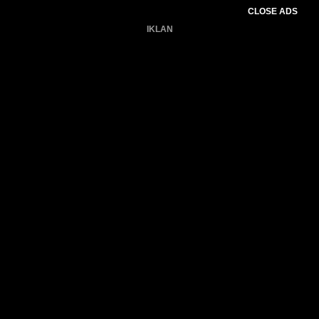
CLOSE ADS
IKLAN
Belum ada produk.
Gagal memuat data cuaca.