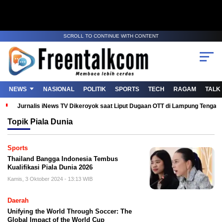
SCROLL TO CONTINUE WITH CONTENT
NEWS
NASIONAL
POLITIK
SPORTS
TECH
RAGAM
TALK
Jurnalis iNews TV Dikeroyok saat Liput Dugaan OTT di Lampung Tenga
Topik
Piala Dunia
Sports
Thailand Bangga Indonesia Tembus
Kualifikasi Piala Dunia 2026
Kamis, 3 Oktober 2024 - 13:13 WIB
Daerah
Unifying the World Through Soccer: The
Global Impact of the World Cup