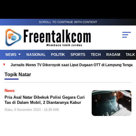
SCROLL TO CONTINUE WITH CONTENT
NEWS
NASIONAL
POLITIK
SPORTS
TECH
RAGAM
TALK
Jurnalis iNews TV Dikeroyok saat Liput Dugaan OTT di Lampung Tenga
Topik
Natar
News
Pria Asal Natar Dibekuk Polisi Gegara Curi
Tas di Dalam Mobil, 2 Diantaranya Kabur
Rabu, 6 November 2024 - 16:38 WIB