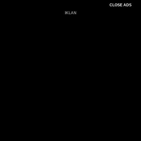
CLOSE ADS
IKLAN
Belum ada produk.
Gagal memuat data cuaca.