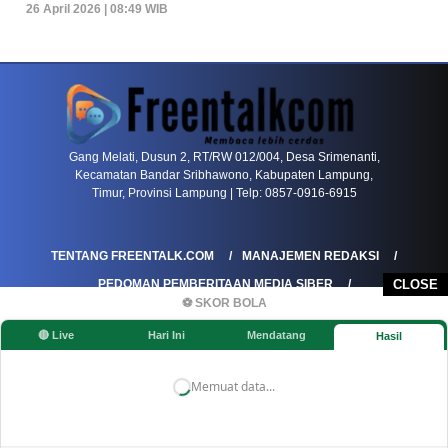
26 April 2026 | 08:49 WIB
PETIR800 LOGIN
PETIR800
Tren Mobile Entertainment Terus Mendorong M
Gang Melati, Dusun 2, RT/RW 012/004, Desa Srimenanti,
Kecamatan Bandar Sribhawono, Kabupaten Lampung,
Timur, Provinsi Lampung | Telp: 0857-0916-6915
TENTANG FREENTALK.COM
MANAJEMEN REDAKSI
PEDOMAN PEMBERITAAN MEDIA SIBER
CLOSE
⚽ SKOR BOLA
PEDOMAN PEMBERITAAN RAMAH ANAK
🔴 Live
Hari Ini
Mendatang
Hasil
KOREKSI & KLARIFIKASI
KEBIJAKAN IKLAN / ADVERTORIAL
KEBIJAKAN PRIVASI
DISCLAIMER
Memuat data...
©FREENTALK.COM