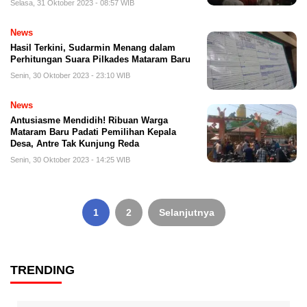
Selasa, 31 Oktober 2023 - 08:57 WIB
News
Hasil Terkini, Sudarmin Menang dalam
Perhitungan Suara Pilkades Mataram Baru
Senin, 30 Oktober 2023 - 23:10 WIB
News
Antusiasme Mendidih! Ribuan Warga
Mataram Baru Padati Pemilihan Kepala
Desa, Antre Tak Kunjung Reda
Senin, 30 Oktober 2023 - 14:25 WIB
Paginasi
pos
1
2
Selanjutnya
TRENDING