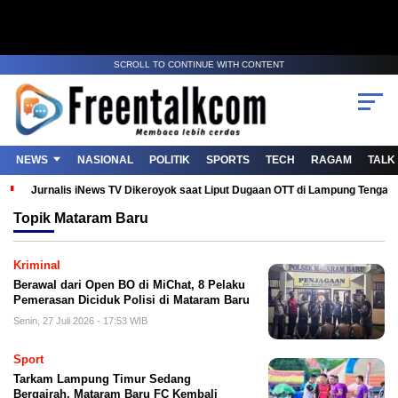
SCROLL TO CONTINUE WITH CONTENT
NEWS
NASIONAL
POLITIK
SPORTS
TECH
RAGAM
TALK
Jurnalis iNews TV Dikeroyok saat Liput Dugaan OTT di Lampung Tenga
Topik
Mataram Baru
Kriminal
Berawal dari Open BO di MiChat, 8 Pelaku
Pemerasan Diciduk Polisi di Mataram Baru
Senin, 27 Juli 2026 - 17:53 WIB
Sport
Tarkam Lampung Timur Sedang
Bergairah, Mataram Baru FC Kembali