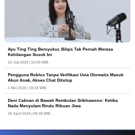
Ayu Ting Ting Bersyukur, Bilqis Tak Pernah Merasa
Kehilangan Sosok Ini
22 Juli 2026 | 10:09 WIB
Pengguna Roblox Tanpa Verifikasi Usia Otomatis Masuk
Akun Anak, Akses Chat Ditutup
1 Mei 2026 | 19:39 WIB
Deni Caknan di Bawah Rembulan Sribhawono: Ketika
Nada Menyulam Rindu Ribuan Jiwa
26 April 2026 | 08:49 WIB
PETIR800 LOGIN
PETIR800
Tren Mobile Entertainment Terus Mendorong M