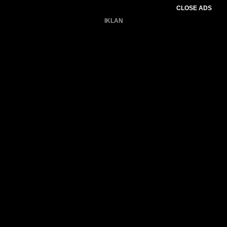
CLOSE ADS
IKLAN
Belum ada produk.
Gagal memuat data cuaca.